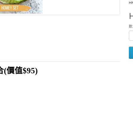
HK
數
合
(
價值
$95)