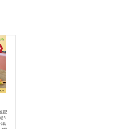
合連配
過6
出套