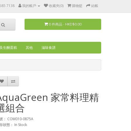
585 7138
我的帳戶
收藏夾(0)
購物籃
結帳
0 件商品 - HKD$0.00
及生酮蛋糕
其他
滋味食譜
AquaGreen 家常料理精
選組合
號： COM010-0875A
存狀態： In Stock