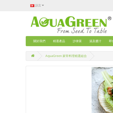
語言
關於我們
精選產品
沙律菜
湯及醬汁
即
AquaGreen 家常料理精選組合