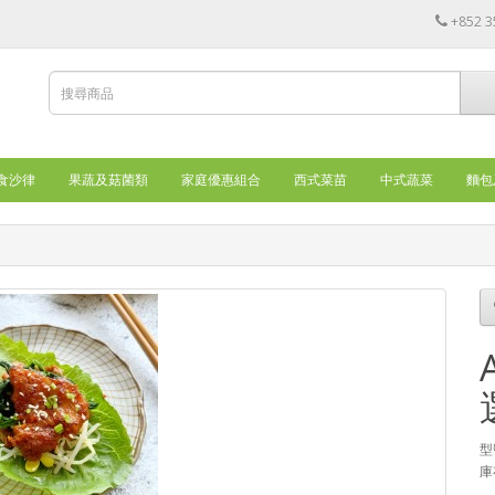
+852 3
食沙律
果蔬及菇菌類
家庭優惠組合
西式菜苗
中式蔬菜
麵包
型
庫