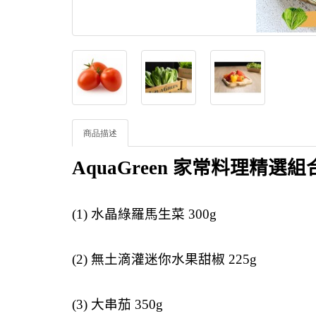
商品描述
AquaGreen
家常料理精選組
(1)
水晶綠羅馬生菜
300g
(2)
無土滴灌迷你水果甜椒
225g
(3)
大串茄
350g