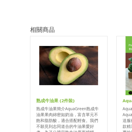
相關商品
熟成牛油果 (2件裝)
Aq
熟成牛油果簡介AquaGreen熟成牛
Aqu
油果果肉綿密如奶油，富含單元不
Aq
飽和脂肪酸，適合搭配輕食。我們
送服
不願見到志同道合的牛油果愛好
款精