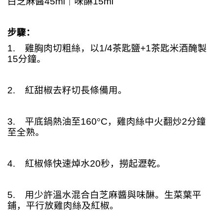
白芝麻醬
45ml
｜味醂
15ml
步驟：
1.
雞胸肉切粗絲，以
1/4
茶匙鹽
+1
茶匙米酒醃製
15
分鐘。
2.
紅甜椒去籽切長條備用。
3.
平底鍋熱油至
160
°
C
，雞肉絲中火翻炒
2
分鐘
至全熟。
4.
紅椒條快速焯水
20
秒，撈起瀝乾。
5.
用少許溫水混合白芝麻醬與味醂。生菜葉平
鋪，平行放雞肉絲及紅椒。