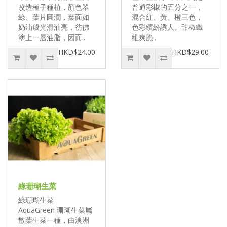
改造種子種植，顏色翠
普通彩椒的五分之一，
綠、葉片圓潤，葉面如
混合紅、黃、橙三色，
奶油般光滑油亮，彷彿
色彩繽紛誘人。甜椒纖
塗上一層油脂，因而..
維爽脆..
HKD$24.00
HKD$29.00
綠珊瑚生菜
綠珊瑚生菜
AquaGreen 珊瑚生菜屬
散葉生菜一種，由澳洲