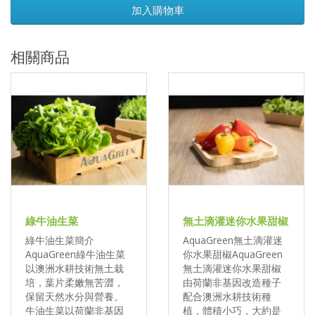
加入購物車
相關商品
綠牛油生菜
無土滴灌迷你水果甜椒
綠牛油生菜簡介
AquaGreen無土滴灌迷
AquaGreen綠牛油生菜
你水果甜椒AquaGreen
以澳洲水耕技術無土栽
無土滴灌迷你水果甜椒
培，葉片柔嫩無苦澀，
由荷蘭非基因改造種子
保留天然水分與營養。
配合澳洲水耕技術種
牛油生菜以荷蘭非基因
植，體積小巧，大約是