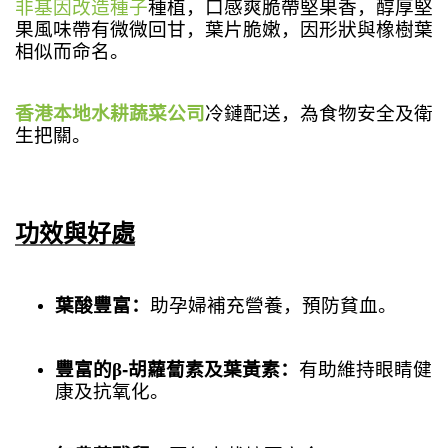
非基因改造種子
種植，
口感爽脆帶堅果香，醇厚堅
果風味帶有微微回甘，葉片脆嫩，因形狀與橡樹葉
相似而命名。
香港本地水耕蔬菜公司
冷鏈配送，
為食物安全及衛
生把關。
功效與好處
葉酸豐富：
助孕婦補充營養，預防貧血。
豐富的β
-
胡蘿蔔素及葉黃素：
有助維持眼睛健
康及抗氧化。