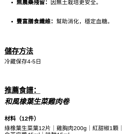
無農藥殘留：
因無土栽培更安全。
豐富膳食纖維：
幫助消化，穩定血糖。
儲存方法
冷藏保存
4-5
日
推薦食譜：
和風橡葉生菜雞肉卷
材料（
12
件）
綠橡葉生菜葉
12
片｜雞胸肉
200g
｜紅甜椒
1
顆｜