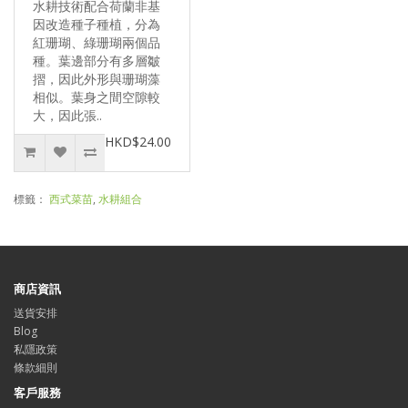
水耕技術配合荷蘭非基
因改造種子種植，分為
紅珊瑚、綠珊瑚兩個品
種。葉邊部分有多層皺
摺，因此外形與珊瑚藻
相似。葉身之間空隙較
大，因此張..
HKD$24.00
標籤：
西式菜苗
,
水耕組合
商店資訊
送貨安排
Blog
私隱政策
條款細則
客戶服務