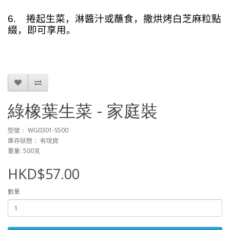
6.
捲起生菜，淋醬汁或蘸食，撒烘烤白芝麻粒點
綴，即可享用。
綠橡葉生菜 - 家庭裝
型號： WG0301-S500
庫存狀態： 有現貨
重量: 500克
HKD$57.00
數量