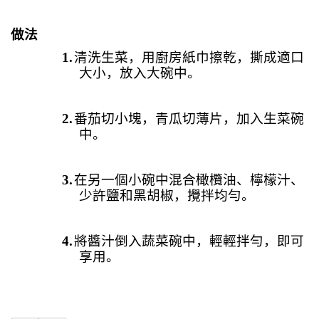
做法
1.
清洗生菜，用廚房紙巾擦乾，撕成適口
大小，放入大碗中。
2.
番茄切小塊，青瓜切薄片，加入生菜碗
中。
3.
在另一個小碗中混合橄欖油、檸檬汁、
少許鹽和黑胡椒，攪拌均勻。
4.
將醬汁倒入蔬菜碗中，輕輕拌勻，即可
享用。