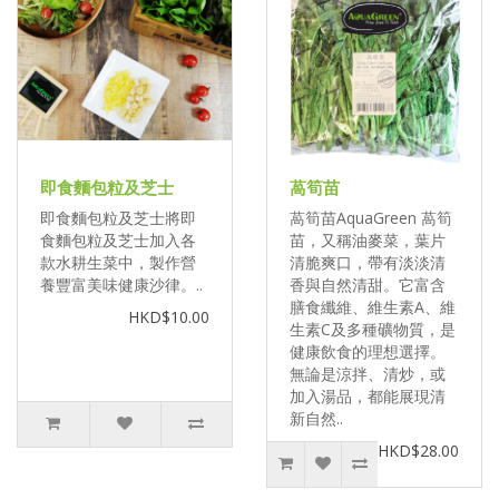
即食麵包粒及芝士
萵筍苗
即食麵包粒及芝士將即
萵筍苗AquaGreen 萵筍
食麵包粒及芝士加入各
苗，又稱油麥菜，葉片
款水耕生菜中，製作營
清脆爽口，帶有淡淡清
養豐富美味健康沙律。..
香與自然清甜。它富含
膳食纖維、維生素A、維
HKD$10.00
生素C及多種礦物質，是
健康飲食的理想選擇。
無論是涼拌、清炒，或
加入湯品，都能展現清
新自然..
HKD$28.00