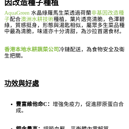
因改造種子種植
AquaGreen
水晶綠羅馬生菜透過
荷蘭
非基因改造種
子
配合
澳洲水耕技術
種植
，
葉片透亮清脆，色澤碧
綠，質感挺身，形態與湯匙相似，屬眾多生菜品種
中最為清脆，味道亦十分清甜，
為沙拉首選食材。
香港本地水耕蔬菜公司
冷鏈配送
，為食物安全及衛
生把關。
功效與好處
豐富維他命
C
：
增強免疫力，促進膠原蛋白合
成。
鉀含量高：
調節血壓，平衡體內電解質。