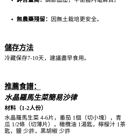
無農藥殘留：
因無土栽培更安全。
儲存方法
冷藏保存
7-10
天，建議盡早食用。
推薦食譜：
水晶羅馬生菜簡易沙律
材料（
1-2
人份）
水晶羅馬生菜
4-6
片，番茄
1
個（切小塊），青
瓜
1/2
條（切薄片），橄欖油
1
湯匙，檸檬汁
1
茶
匙，鹽 少許，黑胡椒 少許