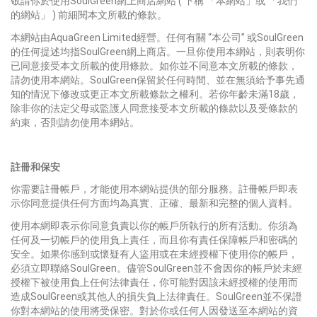
敬請你於使用SoulGreen網上商店網站 ( 下稱 「本網站」或 「我們
的網站」 ) 前細閱本文所載的條款。
本網站由AquaGreen Limited經營。任何有關 “本公司” 或SoulGreen
的任何提述均指SoulGreen網上商店。一旦你使用本網站，則表明你
已同意接受本文所載的使用條款。如你並不同意本文所載的條款，
請勿使用本網站。SoulGreen保留於任何時間、並在無須給予事先通
知的情況下修改或更正本文所載條款之權利。若你年齡未滿18歲，
除非你的法定父母或監護人同意接受本文所載的條款以及受條款的
約束，否則請勿使用本網站。
註冊和保安
你需要註冊帳戶，才能使用本網站提供的部分服務。註冊帳戶即表
示你同意提供任何方面均為真實、正確、最新和完整的個人資料。
使用本網即表示你同意負責以你的帳戶所執行的所有活動。你須為
任何及一切帳戶的使用負上責任，而且你有責任保障帳戶和密碼的
安全。如果你感到或懷疑有人盜用或在未經授權下使用你的帳戶，
必須立即聯絡SoulGreen。儘管SoulGreen並不會因你的帳戶於未經
授權下被使用負上任何法律責任，你可能對因該未經授權的使用而
造成SoulGreen或其他人的損失負上法律責任。SoulGreen並不保證
你對本網站的使用將受保密。對於你或任何人因發送至本網站的資