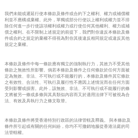
我們未能或遲延行使本條款及條件或合約下之權利、權力或補償權
利並不應構成棄權。此外，單獨或部分行使以上權利或權力並不排
除任何進一步行使該項權利或權力或行使任何其他權利、權力或補
償之權利。在不限制上述規定的前提下，我們對你違反本條款及條
件或合約之規定的棄權不得視為對你其後違反相同規定或違反其他
規定之棄權。
本條款及條件中每一條款應有獨立的強制執行力，其效力不受其他
條款之無效性所影響。倘若本條款及條件之任何條款於任何方面被
定為無效、非法、不可執行或不能履行的，本條款及條件其它條款
之有效性、合法性、可執行及履行性不應因上述情況而在任何方面
受到影響或損害。此外，該無效、非法、不可執行或不能履行的條
文將被另一條或多條與其具類似內容而又於適用法律下可被視為合
法、有效及具執行力之條文取替。
本條款及條件將受香港特別行政區的法律管轄及釋義。 與本條款及
條件所引起或有關的任何糾紛，你均不可撤銷地服從香港法庭的司
法管轄權。