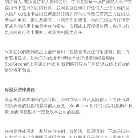
的持有人, 或獲得持有人授權使用。你同意就每一項在你登入賬戶或
信用卡下進行的訂購付款，並同意就任何由於任何人士使用你的登
入賬戶或信用卡提出任何產品訂購的行爲而導致任何第三方提出或
產生的申索、損失及損害，向我們作出彌償。你的記錄如有任何變
更或你的信用卡如發生任何損失、盜竊或未經授權使用，你須自行
負責向銀行作出通知，並承擔相關之責任。
只有在我們收到產品之全部費用（包括售價及任何附加費）後，方
會安排送貨。如果你的信用卡/轉帳卡發行機構拒絕授權向
SoulGreen網上商店支付款項, 我們將對於為任何延遲或停止送貨的
情況概不負責。
保證及法律責任
產品售賣於本網站的設計師、公司或第三方及其關聯人士向任何媒
體所表達的觀點純屬其個人意見。SoulGreen對任何此等觀點概不負
責, 而此等觀點不一定反映本公司的觀點。
任何條件或保證，基於任何法例、普通法、貿易慣例，不論是以任
何方式或其他方面明示或隱含的，包括對產品品質或某一用途合適