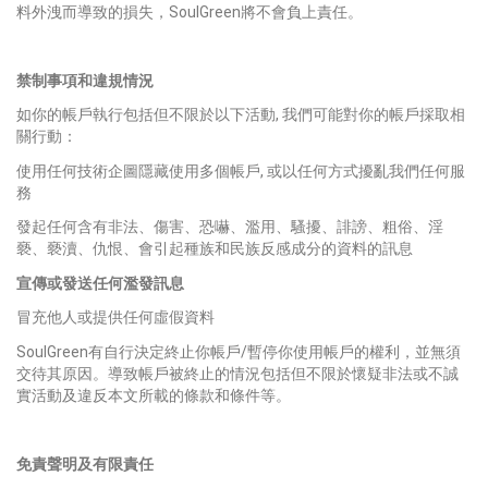
料外洩而導致的損失，SoulGreen將不會負上責任。
禁制事項和違規情況
如你的帳戶執行包括但不限於以下活動, 我們可能對你的帳戶採取相
關行動：
使用任何技術企圖隱藏使用多個帳戶, 或以任何方式擾亂我們任何服
務
發起任何含有非法、傷害、恐嚇、濫用、騷擾、誹謗、粗俗、淫
褻、褻瀆、仇恨、會引起種族和民族反感成分的資料的訊息
宣傳或發送任何濫發訊息
冒充他人或提供任何虛假資料
SoulGreen有自行決定終止你帳戶/暫停你使用帳戶的權利，並無須
交待其原因。導致帳戶被終止的情況包括但不限於懷疑非法或不誠
實活動及違反本文所載的條款和條件等。
免責聲明及有限責任