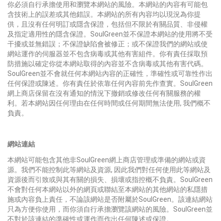
你必須自行承擔使用和瀏覽本網站的風險。本網站的內容有可能包
含技術上的誤差或其他錯誤。本網站的所有內容均以現況為你提
供，且沒有任何明訂或隱含保證，包括但不限於有關品質、非侵權
及指定適用性的隱含保證。SoulGreen並不保證本網站的使用將不受
干擾或並無錯誤；不保證缺陷會被修正；或不保證我們的網站或使
網站運作的伺服器並不包含病毒或其他有害組件。你有責任採取預
防措施以確定你從本網站取得的內容並不含病毒或其他有害代碼。
SoulGreen並不會就任何本網站內容的正確性，準確性或可靠性作出
任何保證或陳述。你有責任於依靠任何內容前先作查實。SoulGreen
網上商店保留在沒有通知的情況下撤銷或修改任何有關服務的權
利。若本網站因任何理由在任何時間或任何期間無法使用, 我們概不
負責。
網站連結
本網站可能包含其他非SoulGreen網上商店管理或準備的網站或資
源。我們不能控制此等網站及資源, 因此我們對任何使用此等網站及
資源後而引致或與其有關的損失、損壞或指控概不負責。SoulGreen
不會對任何本網站以外的網頁或聯結至本網站的其他網站的私隱措
施或內容負上責任，不論該網站是否附屬於SoulGreen。該連結網站
只為方便你使用，而你須自行承擔瀏覽該網站的風險。SoulGreen並
不對於該連結的準確性或運作而作出任何陳述或保證。