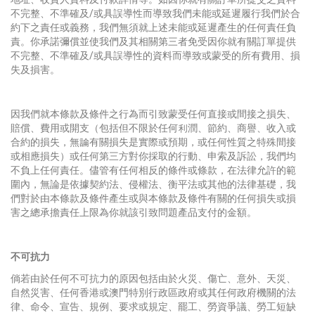
不完整、不準確及/或具誤導性而導致我們未能或延遲履行我們於合
約下之責任或義務，我們無須就上述未能或延遲產生的任何責任負
責。你承諾彌償並使我們及其相關第三者免受因你就有關訂單提供
不完整、不準確及/或具誤導性的資料而導致或蒙受的所有費用、損
失及損害。
因我們就本條款及條件之行為而引致蒙受任何直接或間接之損失、
賠償、費用或開支（包括但不限於任何利潤、節約、商譽、收入或
合約的損失，無論有關損失是實際或預期，或任何性質之特殊間接
或相應損失）或任何第三方對你採取的行動、申索及訴訟，我們均
不負上任何責任。儘管有任何相反的條件或條款，在法律允許的範
圍內，無論是依據契約法、侵權法、衡平法或其他的法律基礎，我
們對於由本條款及條件產生或與本條款及條件有關的任何損失或損
害之總承擔責任上限為你就該引致問題產品支付的金額。
不可抗力
倘若由於任何不可抗力的原因包括由於火災、傷亡、意外、天災、
自然災害、任何香港或澳門特別行政區政府或其任何政府機關的法
律、命令、宣告、規例、要求或規定、罷工、勞資爭議、勞工短缺