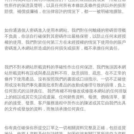
性所作的保證及聲明，以及任何所有本條款及條件提供以外的損害
賠償、補償或彌補，在法律容許的情況下，都一一被明確地摒除。
如你通過個人密碼進入使用本網站。我們對任何離綫的密碼管理概
不負責，你須自行確保對其密碼作出嚴格保密，以防止任何未經授
權的使用。我們對於任何第三方在未經授權的情況下使用你的賬戶
密碼進入本網站所造成的任何損失或損害，概不承擔任何責任。
我們不對本網站所載資料的準確性作出任何保證。我們無須因本網
站所載資料有誤或與產品資料不符、故意損毀、疏忽、在不正常的
條件下使用產品、沒有按照我們的書面或口頭指示、一切不正確使
用或沒有我們事先書面批准對產品的改動或修理引致的損壞，負上
任何形式的法律責任。 我們有權不時修改或修復本網站的任何排版
上的錯誤或其它失誤或遺漏、任何銷售資料、報價、價格清單、要
約的接受、發票、客戶服務過程中所作出的陳述或其它由我們出具
的文件或發放的資料，而無須承擔任何責任。
你有責任確保你所提交訂單之一切相關資料完整及正確，包括送貨
地址、收貨人資料及付款詳情等。如因你就有關訂單所提交之資料