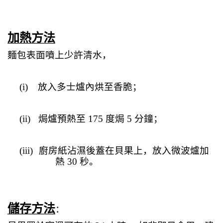
加熱方法
麵包表面噴上少許清水，
(i)
放入多士爐內烘至香脆；
(ii)
焗爐預熱至
175
度焗
5
分鐘；
(iii)
廚房紙沾濕後蓋在貝果上，放入微波爐加
熱
30
秒。
儲存方法
：