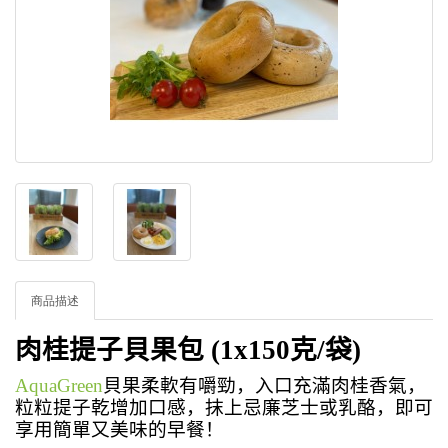
商品描述
肉桂提子貝果包
(1x150
克
/
袋
)
AquaGreen
貝果柔軟有嚼勁，入口充滿肉桂香氣，
粒粒提子乾增加口感，抹上忌廉芝士或乳酪，即可
享用簡單又美味的早餐！