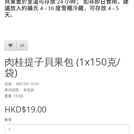
貝果置於室溫可存放
24
小時； 如非即日食用，建
議放入約攝氏
4 - 10
度雪櫃冷藏，可存放
4 - 5
天。
肉桂提子貝果包 (1x150克/
袋)
型號： BBC001-S150
庫存狀態： 有現貨
重量: 150克
HKD$19.00
數量