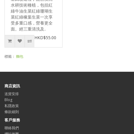
水耕技術種植，包括紅
綠牛油生菜紅綠珊瑚生
菜紅綠橡葉生菜一次享
受多重口感，營養更全
面。經三重清洗及..
HKD$55.00
標籤：
麵包
商店資訊
送貨安排
Blog
私隱政策
條款細則
客戶服務
聯絡我們
網站地圖