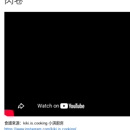
食譜來源：
kiki.is.cooking
小淇廚房
https://www.instagram.com/kiki.is.cooking/