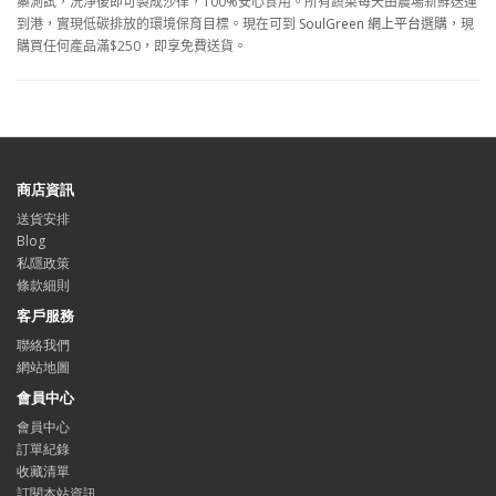
藥測試，洗淨後即可製成沙律，
100%
安心食用。所有蔬菜每天由農場新鮮送運
到港，實現低碳排放的環境保育目標。現在可到
SoulGreen
網上平台
選購，現
購買任何產品滿
$250
，即享免費送貨。
商店資訊
送貨安排
Blog
私隱政策
條款細則
客戶服務
聯絡我們
網站地圖
會員中心
會員中心
訂單紀錄
收藏清單
訂閱本站資訊