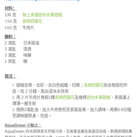
材料
：
130
克
無土滴灌迷你水果甜
椒
150
克
長柄西蘭花
200
克
牛肉片
醃料
：
2
湯匙
日本豉油
3
湯匙
清酒
3
湯匙
味醂
1
茶匙
糖
做法：
1.
甜椒去蒂、去籽、去白色組織，切條；
長柄西蘭花
削去根部的外
皮，烚
2
分鐘，取出浸冰水待用
2.
用
2
片牛肉片卷起
1
棵
長柄西蘭花
及幾條
迷你水果甜椒
，表面灑上
薄薄一層生粉
3.
燒熱
2
湯匙油，加入牛肉卷煎至表面金黃，加入調味，再煮
6-8
分鐘
至調味變厚身，完成。
小貼士：
AquaGreen
的水耕蔬菜天然無污染，全無重金屬及無基因改造，更通過殘餘農
AquaGreen