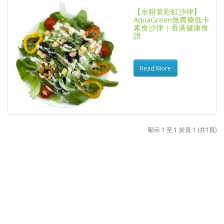
【水耕菜彩虹沙律】
AquaGreen無農藥低卡
素食沙律｜香港健康食
譜
Read More
顯示 1 至 1 於頁 1 (共1頁)