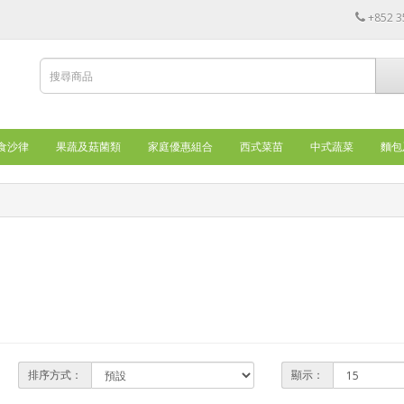
+852 3
食沙律
果蔬及菇菌類
家庭優惠組合
西式菜苗
中式蔬菜
麵包
排序方式：
顯示：