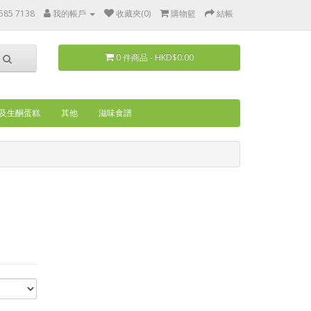
585 7138
我的帳戶
收藏夾(0)
購物籃
結帳
0 件商品 - HKD$0.00
及生酮蛋糕
其他
滋味食譜