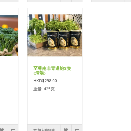
至尊南非青邊鮑8隻
(清湯)
HKD$298.00
重量: 425克
加入購物車